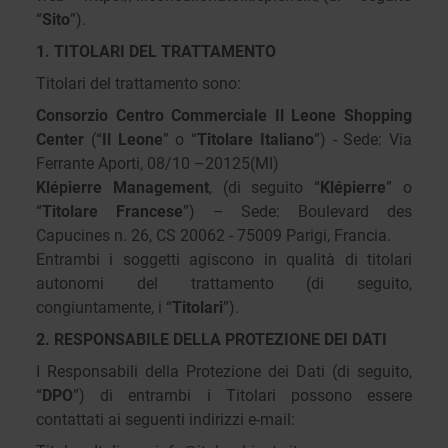
“
Sito
”).
1. TITOLARI DEL TRATTAMENTO
Titolari del trattamento sono:
Consorzio Centro Commerciale Il Leone Shopping
Center
(“
Il Leone
” o “
Titolare Italiano
”) - Sede: Via
Ferrante Aporti, 08/10 –20125(MI)
Klépierre Management
, (di seguito “
Klépierre
” o
“
Titolare Francese
”) – Sede: Boulevard des
Capucines n. 26, CS 20062 - 75009 Parigi, Francia.
Entrambi i soggetti agiscono in qualità di titolari
autonomi del trattamento (di seguito,
congiuntamente, i “
Titolari
”).
2. RESPONSABILE DELLA PROTEZIONE DEI DATI
I Responsabili della Protezione dei Dati (di seguito,
“
DPO
”) di entrambi i Titolari possono essere
contattati ai seguenti indirizzi e-mail: