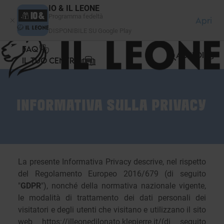
Pannello di gestione dei cookies
IO & IL LEONE
Programma fedeltà
Apri
DISPONIBILE SU Google Play
FAQ
ACCEDI
IL TUO CENTRO
INFORMATIVA SULLA PRIVACY
La presente Informativa Privacy descrive, nel rispetto
del Regolamento Europeo 2016/679 (di seguito
"
GDPR
"), nonché della normativa nazionale vigente,
le modalità di trattamento dei dati personali dei
visitatori e degli utenti che visitano e utilizzano il sito
web https://illeonedilonato.klepierre.it/(di seguito