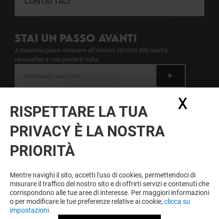
CONTATTACI
STAI UN PASSO AVANTI
A nessuno piace rimanere all'oscuro. Iscriviti alla nostra
newsletter e non perderti nulla!
Dichiaro di avere letto
l'informativa
e presto il
X
Nasc
mio consenso al trattamento dei miei dati
RISPETTARE LA TUA
personali per l'invio della newsletter
PRIVACY È LA NOSTRA
A ESSERE FEDELE VINCI SEMPRE
PRIORITÀ
Diventa membro di IO & IL LEONE per approfittare
tutto l'anno di vantaggi, offerte e servizi esclusivi a
IL LEONE e presso i nostri partner.
Mentre navighi il sito, accetti l'uso di cookies, permettendoci di
misurare il traffico del nostro sito e di offrirti servizi e contenuti che
corrispondono alle tue aree di interesse. Per maggiori informazioni
o per modificare le tue preferenze relative ai cookie,
clicca su
impostazioni.
Condizioni d'utilizzo
Note legali