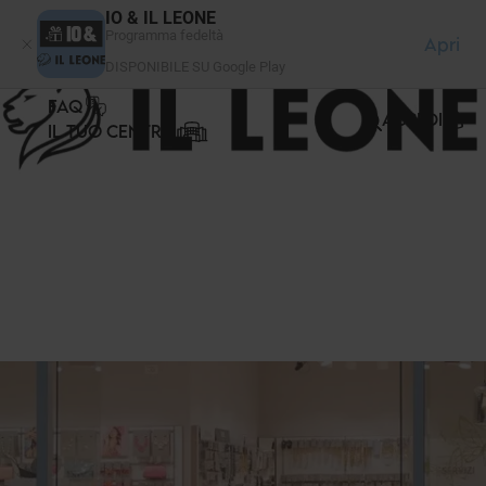
Pannello di gestione dei cookies
IO & IL LEONE
Programma fedeltà
Apri
DISPONIBILE SU Google Play
FAQ
ACCEDI
IL TUO CENTRO