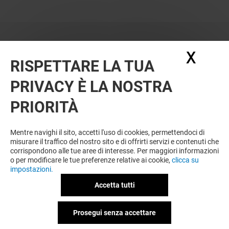
X
Nasc
RISPETTARE LA TUA
PRIVACY È LA NOSTRA
PRIORITÀ
VUOI DI PIÙ? POTREBBE PIACERTI
ANCHE
Mentre navighi il sito, accetti l'uso di cookies, permettendoci di
misurare il traffico del nostro sito e di offrirti servizi e contenuti che
corrispondono alle tue aree di interesse. Per maggiori informazioni
o per modificare le tue preferenze relative ai cookie,
clicca su
impostazioni.
Accetta tutti
Prosegui senza accettare