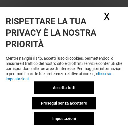
X
Nasc
RISPETTARE LA TUA
PRIVACY È LA NOSTRA
PRIORITÀ
VUOI DI PIÙ? POTREBBE PIACERTI
ANCHE
Mentre navighi il sito, accetti l'uso di cookies, permettendoci di
misurare il traffico del nostro sito e di offrirti servizi e contenuti che
corrispondono alle tue aree di interesse. Per maggiori informazioni
o per modificare le tue preferenze relative ai cookie,
clicca su
impostazioni.
Accetta tutti
Prosegui senza accettare
Impostazioni
TEZENIS
CLAYTON