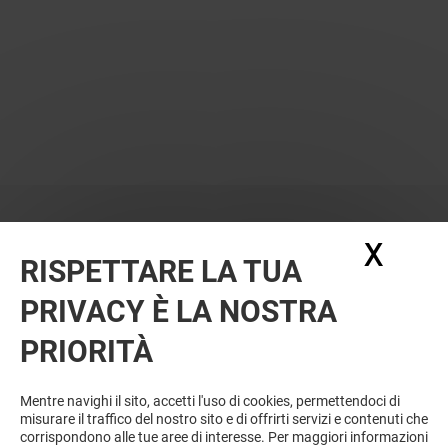
X
Nasc
RISPETTARE LA TUA
PRIVACY È LA NOSTRA
PRIORITÀ
VUOI DI PIÙ? POTREBBE PIACERTI
ANCHE
Mentre navighi il sito, accetti l'uso di cookies, permettendoci di
misurare il traffico del nostro sito e di offrirti servizi e contenuti che
corrispondono alle tue aree di interesse. Per maggiori informazioni