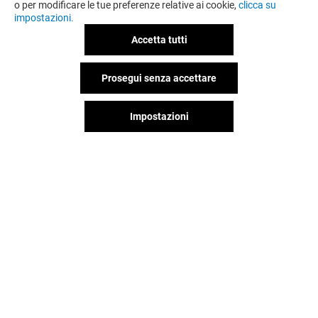
o per modificare le tue preferenze relative ai cookie,
clicca su
impostazioni.
Accetta tutti
Prosegui senza accettare
Impostazioni
TEZENIS
CLAYTON
Aperto
Aperto
Il divertimento non si ferma
quando vai via da Il Leone,