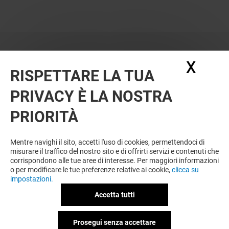
X
Nasc
RISPETTARE LA TUA
PRIVACY È LA NOSTRA
PRIORITÀ
VUOI DI PIÙ? POTREBBE PIACERTI
ANCHE
Mentre navighi il sito, accetti l'uso di cookies, permettendoci di
misurare il traffico del nostro sito e di offrirti servizi e contenuti che
corrispondono alle tue aree di interesse. Per maggiori informazioni
o per modificare le tue preferenze relative ai cookie,
clicca su
impostazioni.
Accetta tutti
Prosegui senza accettare