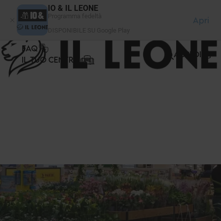
Pannello di gestione dei cookies
IO & IL LEONE
Programma fedeltà
Apri
DISPONIBILE SU Google Play
FAQ
ACCEDI
IL TUO CENTRO