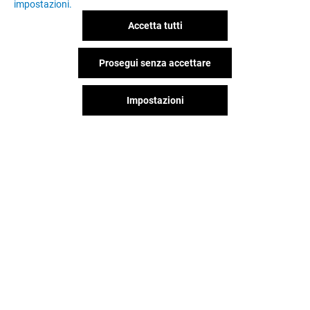
impostazioni.
Accetta tutti
Prosegui senza accettare
Impostazioni
TEZENIS
CLAYTON
Chiuso
Chiuso
Il divertimento non si ferma
quando vai via da Il Leone,
continua sui social!