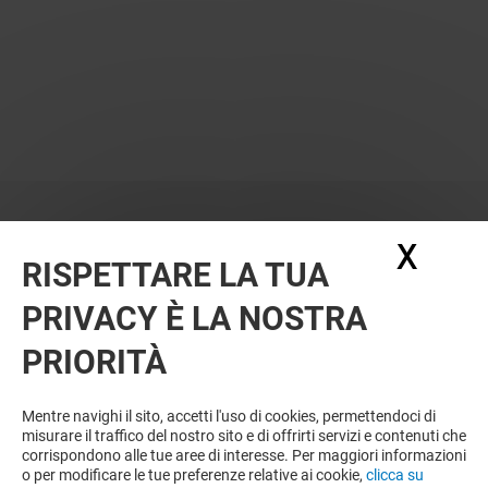
X
Nasc
RISPETTARE LA TUA
PRIVACY È LA NOSTRA
PRIORITÀ
VUOI DI PIÙ? POTREBBE PIACERTI
ANCHE
Mentre navighi il sito, accetti l'uso di cookies, permettendoci di
misurare il traffico del nostro sito e di offrirti servizi e contenuti che
corrispondono alle tue aree di interesse. Per maggiori informazioni
o per modificare le tue preferenze relative ai cookie,
clicca su