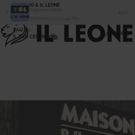
Pannello di gestione dei cookies
IO & IL LEONE
Programma fedeltà
Apri
DISPONIBILE SU Google Play
FAQ
ACCEDI
IL TUO CENTRO