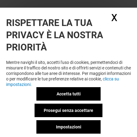
X
Nasc
RISPETTARE LA TUA
PRIVACY È LA NOSTRA
PRIORITÀ
VUOI DI PIÙ? POTREBBE PIACERTI
ANCHE
Mentre navighi il sito, accetti l'uso di cookies, permettendoci di
misurare il traffico del nostro sito e di offrirti servizi e contenuti che
corrispondono alle tue aree di interesse. Per maggiori informazioni
o per modificare le tue preferenze relative ai cookie,
clicca su
impostazioni.
Accetta tutti
Prosegui senza accettare
Impostazioni
MI FIDO
THUN – LA P