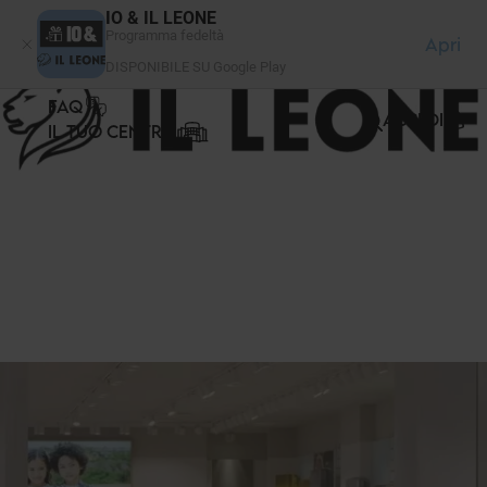
Pannello di gestione dei cookies
IO & IL LEONE
Programma fedeltà
Apri
DISPONIBILE SU Google Play
FAQ
ACCEDI
IL TUO CENTRO