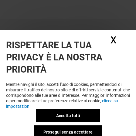
X
Nasc
RISPETTARE LA TUA
PRIVACY È LA NOSTRA
PRIORITÀ
VUOI DI PIÙ? POTREBBE PIACERTI
ANCHE
Mentre navighi il sito, accetti l'uso di cookies, permettendoci di
misurare il traffico del nostro sito e di offrirti servizi e contenuti che
corrispondono alle tue aree di interesse. Per maggiori informazioni
o per modificare le tue preferenze relative ai cookie,
clicca su
impostazioni.
Accetta tutti
Prosegui senza accettare