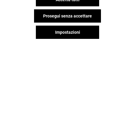
Prosegui senza accettare
Impostazioni
NORMAL
NASHI ARGAN
Aperto
Aperto
Il divertimento non si ferma
quando vai via da Il Leone,
continua sui social!