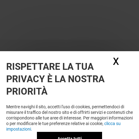
X
Nasc
RISPETTARE LA TUA
PRIVACY È LA NOSTRA
PRIORITÀ
VUOI DI PIÙ? POTREBBE PIACERTI
ANCHE
Mentre navighi il sito, accetti l'uso di cookies, permettendoci di
misurare il traffico del nostro sito e di offrirti servizi e contenuti che
corrispondono alle tue aree di interesse. Per maggiori informazioni
o per modificare le tue preferenze relative ai cookie,
clicca su
impostazioni.
Accetta tutti