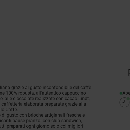
taliana grazie al gusto inconfondibile del caffè
Ape
gine 100% robusta, all'autentico cappuccino
e, alle cioccolate realizzate con cacao Lindt,
i caffetteria elaborata preparate grazie alla
lo Caffe.
e di gusto con brioche artigianali fresche e
zicanti pause pranzo- con club sandwich,
utti preparati ogni giorno solo coi migliori