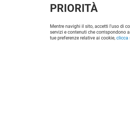
PRIORITÀ
Mentre navighi il sito, accetti l'uso di c
servizi e contenuti che corrispondono al
tue preferenze relative ai cookie,
clicca
POLLY
RANA
Aperto
Aperto
Il divertimento non si ferma quando
vai via da Il Leone, continua sui