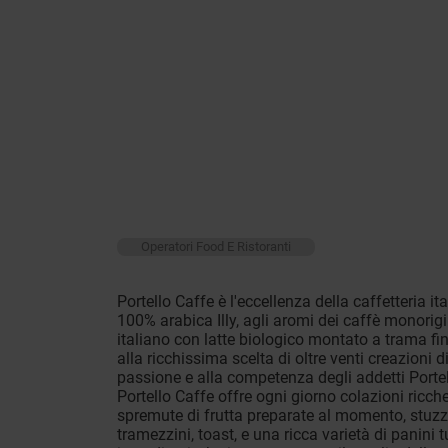
Operatori Food E Ristoranti
Portello Caffe è l'eccellenza della caffetteria i
100% arabica Illy, agli aromi dei caffè monori
italiano con latte biologico montato a trama fin
alla ricchissima scelta di oltre venti creazioni d
passione e alla competenza degli addetti Portel
Portello Caffe offre ogni giorno colazioni ricch
spremute di frutta preparate al momento, stuz
tramezzini, toast, e una ricca varietà di panini t