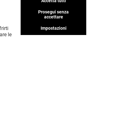
Accetta tutti
Abbiamo tanti negozi che
pensiamo ti piaceranno, non
Prosegui senza
perderteli!
accettare
rirti
Impostazioni
are le
MOSTRA DI PIÙ! (15)