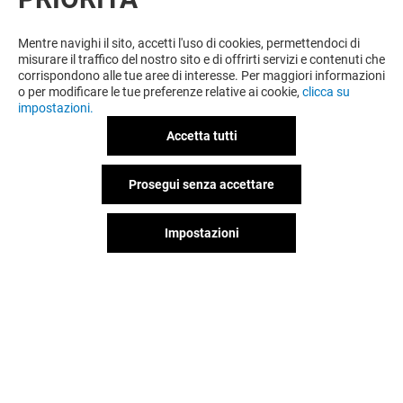
VUOI DI PIÙ? POTREBBE PIACERTI
ANCHE
Mentre navighi il sito, accetti l'uso di cookies, permettendoci di
misurare il traffico del nostro sito e di offrirti servizi e contenuti che
corrispondono alle tue aree di interesse. Per maggiori informazioni
o per modificare le tue preferenze relative ai cookie,
clicca su
impostazioni.
Accetta tutti
Prosegui senza accettare
Impostazioni
TEZENIS
CLAYTON
Aperto
Aperto