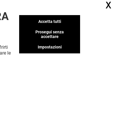
X
Nasc
RA
Accetta tutti
Prosegui senza
accettare
rirti
Impostazioni
are le