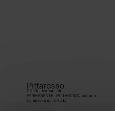
Pittarosso
Offerta permanente
PERMANENTE - PITTAROSSO-uniform
Condizioni dell'offerta