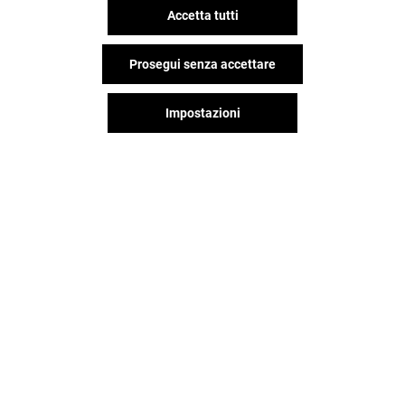
Accetta tutti
Prosegui senza accettare
Impostazioni
Il divertimento non si ferma
quando vai via da Il Leone,
continua sui social!