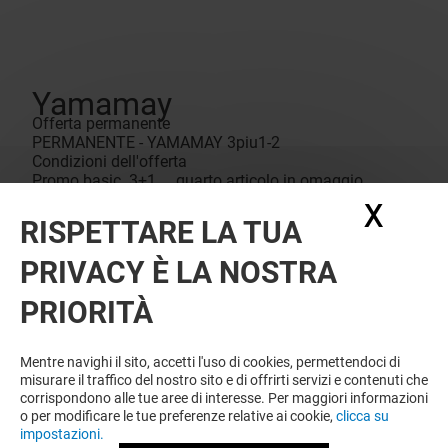
Yamamay
Offerta permanente
PERMANENTE - YAMAMAY 3piu1-2
Condizioni dell'offerta
Promo basic 3+1 quarto articolo in omaggio
Offerta valida nei soli punti vendita aderenti
X
Nasc
all’iniziativa. Non cumulabile con altre promozioni in
RISPETTARE LA TUA
corso. Regolamento completo, condizioni e durata
dell’offerta disponibili presso il punto vendita.
PRIVACY È LA NOSTRA
L'immagine del prodotto è puramente indicativa.
PRIORITÀ
Mentre navighi il sito, accetti l'uso di cookies, permettendoci di
misurare il traffico del nostro sito e di offrirti servizi e contenuti che
corrispondono alle tue aree di interesse. Per maggiori informazioni
o per modificare le tue preferenze relative ai cookie,
clicca su
impostazioni.