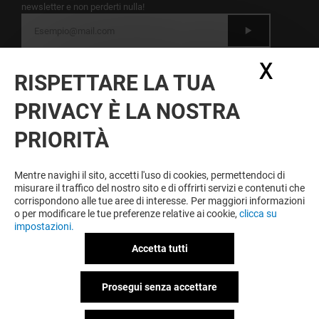
newsletter e non perderti nulla!
Dichiaro di avere letto
l'informativa
e presto il
X
Nasc
mio consenso al trattamento dei miei dati
RISPETTARE LA TUA
personali per l'invio della newsletter
PRIVACY È LA NOSTRA
A ESSERE FEDELE VINCI SEMPRE
PRIORITÀ
Diventa membro di IO & IL LEONE per approfittare
tutto l'anno di vantaggi, offerte e servizi esclusivi a
IL LEONE e presso i nostri partner.
Mentre navighi il sito, accetti l'uso di cookies, permettendoci di
misurare il traffico del nostro sito e di offrirti servizi e contenuti che
corrispondono alle tue aree di interesse. Per maggiori informazioni
o per modificare le tue preferenze relative ai cookie,
clicca su
impostazioni.
Condizioni d'utilizzo
Note legali
Informativa sulla privacy
Accetta tutti
Informativa sui cookies
Informativa sulla privacy Facebook
Prosegui senza accettare
Politica ambientale
Spazi espositivi