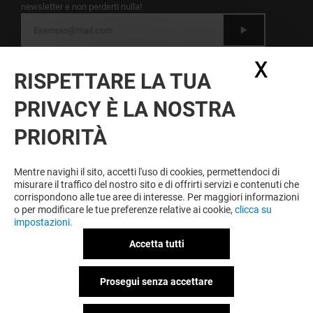
newsletter e non perderti nulla!
Dichiaro di avere letto
l'informativa
e presto il
X
Nasc
mio consenso al trattamento dei miei dati
RISPETTARE LA TUA
personali per l'invio della newsletter
PRIVACY È LA NOSTRA
A ESSERE FEDELE VINCI SEMPRE
PRIORITÀ
Diventa membro di IO & IL LEONE per approfittare
tutto l'anno di vantaggi, offerte e servizi esclusivi a
IL LEONE e presso i nostri partner.
Mentre navighi il sito, accetti l'uso di cookies, permettendoci di
misurare il traffico del nostro sito e di offrirti servizi e contenuti che
corrispondono alle tue aree di interesse. Per maggiori informazioni
o per modificare le tue preferenze relative ai cookie,
clicca su
impostazioni.
Condizioni d'utilizzo
Note legali
Informativa sulla privacy
Accetta tutti
Informativa sui cookies
Informativa sulla privacy Facebook
Prosegui senza accettare
Politica ambientale
Spazi espositivi